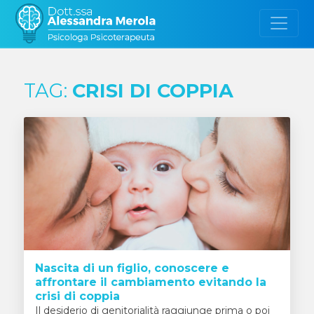
Salta al contenuto
TAG:
CRISI DI COPPIA
Nascita di un figlio, conoscere e
affrontare il cambiamento evitando la
crisi di coppia
Il desiderio di genitorialità raggiunge prima o poi