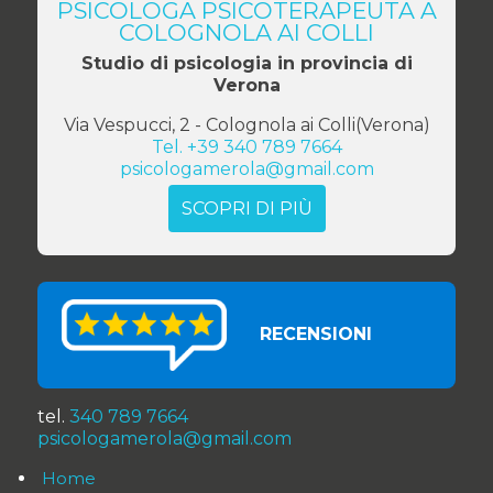
PSICOLOGA PSICOTERAPEUTA A
COLOGNOLA AI COLLI
Studio di psicologia in provincia di
Verona
Via Vespucci, 2
-
Colognola ai Colli
(
Verona
)
Tel.
+39 340 789 7664
psicologamerola@gmail.com
SCOPRI DI PIÙ
RECENSIONI
tel.
340 789 7664
psicologamerola@gmail.com
Home