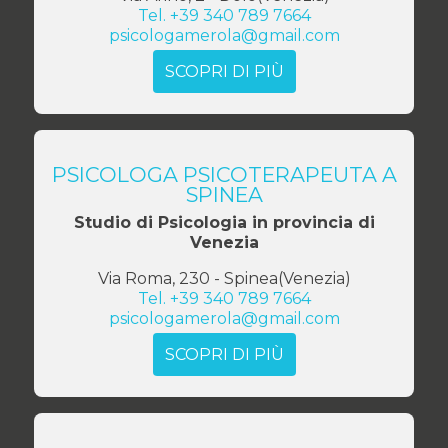
Tel.
+39 340 789 7664
psicologamerola@gmail.com
SCOPRI DI PIÙ
PSICOLOGA PSICOTERAPEUTA A
SPINEA
Studio di Psicologia in provincia di
Venezia
Via Roma, 230
-
Spinea
(
Venezia
)
Tel.
+39 340 789 7664
psicologamerola@gmail.com
SCOPRI DI PIÙ