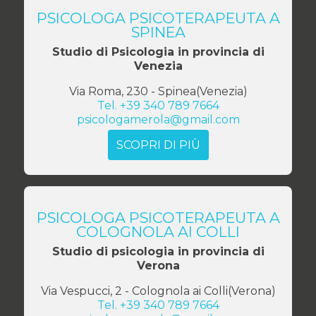
PSICOLOGA PSICOTERAPEUTA A
SPINEA
Studio di Psicologia in provincia di
Venezia
Via Roma, 230
-
Spinea
(
Venezia
)
Tel.
+39 340 789 7664
psicologamerola@gmail.com
SCOPRI DI PIÙ
PSICOLOGA PSICOTERAPEUTA A
COLOGNOLA AI COLLI
Studio di psicologia in provincia di
Verona
Via Vespucci, 2
-
Colognola ai Colli
(
Verona
)
Tel.
+39 340 789 7664