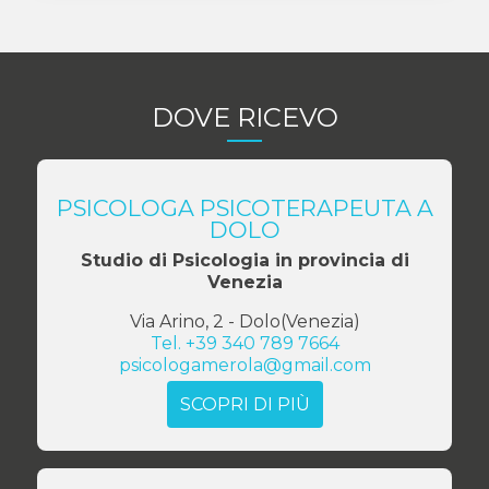
DOVE RICEVO
PSICOLOGA PSICOTERAPEUTA A
DOLO
Studio di Psicologia in provincia di
Venezia
Via Arino, 2
-
Dolo
(
Venezia
)
Tel.
+39 340 789 7664
psicologamerola@gmail.com
SCOPRI DI PIÙ