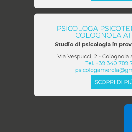
PSICOLOGA PSICOTE
COLOGNOLA AI 
Studio di psicologia in prov
Via Vespucci, 2
-
Colognola a
Tel.
+39 340 789 
psicologamerola@gm
SCOPRI DI PI