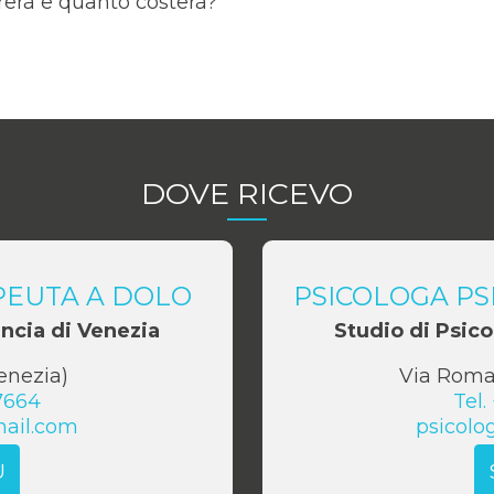
urerà e quanto costerà?
DOVE RICEVO
PEUTA A DOLO
PSICOLOGA PS
incia di Venezia
Studio di Psico
enezia
)
Via Roma
7664
Tel.
ail.com
psicol
Ù