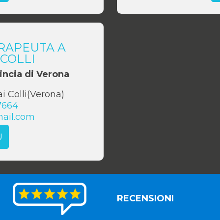
RAPEUTA A
COLLI
incia di Verona
i Colli
(
Verona
)
7664
ail.com
Ù
RECENSIONI