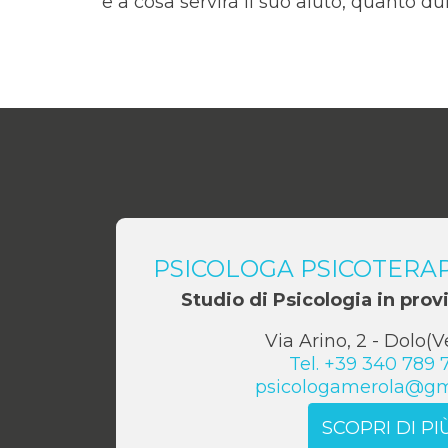
e a cosa servirà il suo aiuto, quanto d
PSICOLOGA PSICOTERA
Studio di Psicologia in prov
Via Arino, 2
-
Dolo
(
V
Tel.
+39 340 789 
psicologamerola@gm
SCOPRI DI PI