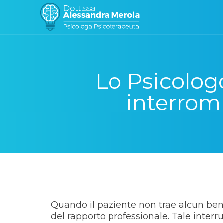
Salta al contenuto
Lo Psicolog
interromp
Quando il paziente non trae alcun benef
del rapporto professionale. Tale inter