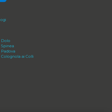
logi
a Dolo
a Spinea
a Padova
Colognola ai Colli