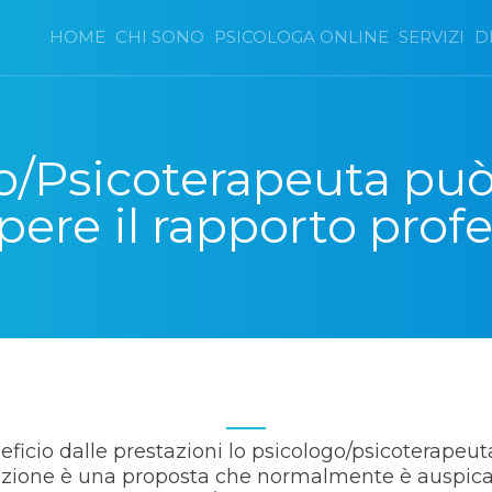
HOME
CHI SONO
PSICOLOGA ONLINE
SERVIZI
D
o/Psicoterapeuta può
ere il rapporto prof
icio dalle prestazioni lo psicologo/psicoterapeuta
ruzione è una proposta che normalmente è auspicab